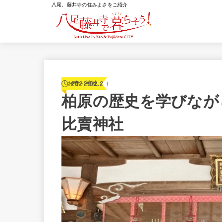
八尾、藤井寺の住みよさをご紹介
2022.02.20
お寺・神社
柏原の歴史を学びなが
比賣神社