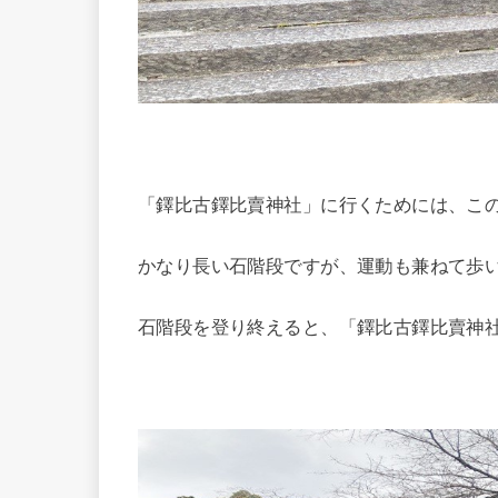
「鐸比古鐸比賣神社」に行くためには、こ
かなり長い石階段ですが、運動も兼ねて歩
石階段を登り終えると、「鐸比古鐸比賣神