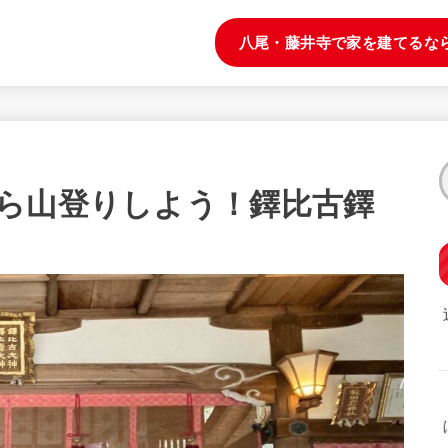
八尾・藤井寺で家を建てるな
ら山登りしよう！鐸比古鐸