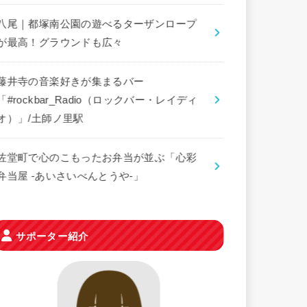
八尾｜都塚南公園の遊べるターザンロープ
が最高！グラウンドも広々
藤井寺の音楽好きが集まるバー
「#rockbar_Radio（ロックバー・レイディ
オ）」/土師ノ里駅
佐堂町で心のこもったお弁当が並ぶ「心彩
弁当屋 -あいさいべんとうや-」
サポーター紹介