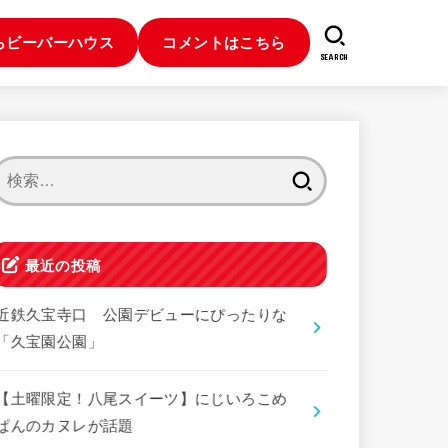
らビーバーハウス
コメントはこちら
SEARCH
検
索:
最近の投稿
近鉄久宝寺口 公園デビューにぴったりな
「久宝園公園」
【土曜限定！八尾スイーツ】にじいろこめ
ぱんのカヌレが話題