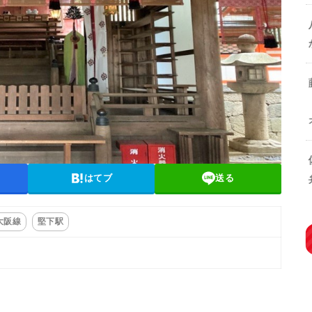
はてブ
送る
大阪線
堅下駅