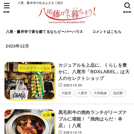
八尾、藤井寺の住みよさをご紹介
MENU
SEARCH
八尾・藤井寺で家を建てるならビーバーハウス
コメントはこちら
2023年12月
カジュアルを上品に、くらしを豊
メンズファッション
かに、八尾市「BOXLABEL」は大
人のセレクトショップ
2023.12.26
大阪府
八尾市
大和路線
志紀駅
黒毛和牛の焼肉ランチがリーズナ
焼肉
ブルに堪能！「焼肉はらだ・本
店」｜八尾
2023.12.19