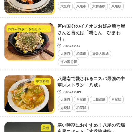
大阪府
八尾市
大和路線
八尾駅
河内国分のイチオシお好み焼き屋
お好み焼き・もんじゃ・たこ焼き・やきそば
さんと言えば「粉もん ひまわ
り」
2023.12.14
大阪府
柏原市
近鉄大阪線
河内国分駅
八尾南で愛されるコスパ最強の中
中華料理
華レストラン「八戒」
2023.12.09
大阪府
八尾市
大和路線
八尾駅
志紀駅
柏原駅
寒い時期におすすめ！八尾の穴場
景色
夜景スポット「水呑地蔵院」