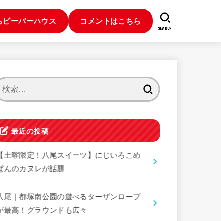
らビーバーハウス
コメントはこちら
SEARCH
検
索:
最近の投稿
【土曜限定！八尾スイーツ】にじいろこめ
ぱんのカヌレが話題
八尾｜都塚南公園の遊べるターザンロープ
が最高！グラウンドも広々