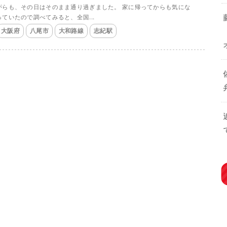
がらも、その日はそのまま通り過ぎました。 家に帰ってからも気にな
っていたので調べてみると、全国...
大阪府
八尾市
大和路線
志紀駅