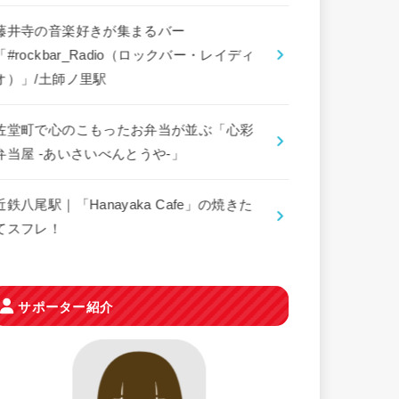
藤井寺の音楽好きが集まるバー
「#rockbar_Radio（ロックバー・レイディ
オ）」/土師ノ里駅
佐堂町で心のこもったお弁当が並ぶ「心彩
弁当屋 -あいさいべんとうや-」
近鉄八尾駅｜「Hanayaka Cafe」の焼きた
てスフレ！
サポーター紹介