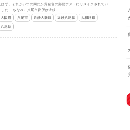
たはず。それがいつの間にか黄金色の郵便ポストにリメイクされてい
ました。 ちなみに八尾市役所は近鉄...
大阪府
八尾市
近鉄大阪線
近鉄八尾駅
大和路線
八尾駅