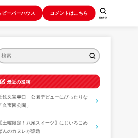
らビーバーハウス
コメントはこちら
SEARCH
検
索:
最近の投稿
近鉄久宝寺口 公園デビューにぴったりな
「久宝園公園」
【土曜限定！八尾スイーツ】にじいろこめ
ぱんのカヌレが話題