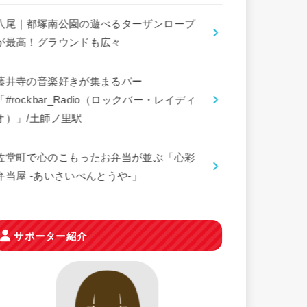
八尾｜都塚南公園の遊べるターザンロープ
が最高！グラウンドも広々
藤井寺の音楽好きが集まるバー
「#rockbar_Radio（ロックバー・レイディ
オ）」/土師ノ里駅
佐堂町で心のこもったお弁当が並ぶ「心彩
弁当屋 -あいさいべんとうや-」
サポーター紹介