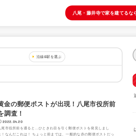
八尾・藤井寺で家を建てるな
沿線&駅を選ぶ
黄金の郵便ポストが出現！八尾市役所前
を調査！
2022.04.20
八尾市役所前を通ると…ひときわ目を引く郵便ポストを発見しまし
た！なんだこれは！ ちょっと前までは、一般的な赤の郵便ポストだっ