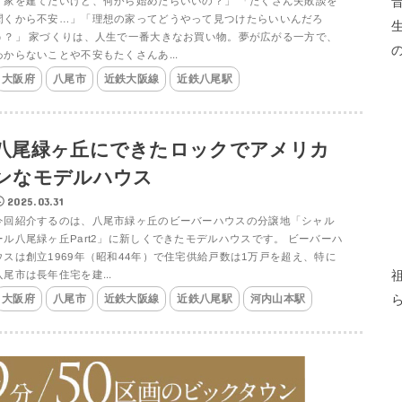
「家を建てたいけど、何から始めたらいいの？」 「たくさん失敗談を
聞くから不安…」「理想の家ってどうやって見つけたらいいんだろ
う？」 家づくりは、人生で一番大きなお買い物。夢が広がる一方で、
わからないことや不安もたくさんあ...
大阪府
八尾市
近鉄大阪線
近鉄八尾駅
八尾緑ヶ丘にできたロックでアメリカ
ンなモデルハウス
2025.03.31
今回紹介するのは、八尾市緑ヶ丘のビーバーハウスの分譲地「シャル
ール八尾緑ヶ丘Part2」に新しくできたモデルハウスです。 ビーバーハ
ウスは創立1969年（昭和44年）で住宅供給戸数は1万戸を超え、特に
八尾市は長年住宅を建...
大阪府
八尾市
近鉄大阪線
近鉄八尾駅
河内山本駅