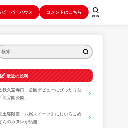
らビーバーハウス
コメントはこちら
SEARCH
検
索:
最近の投稿
近鉄久宝寺口 公園デビューにぴったりな
「久宝園公園」
【土曜限定！八尾スイーツ】にじいろこめ
ぱんのカヌレが話題