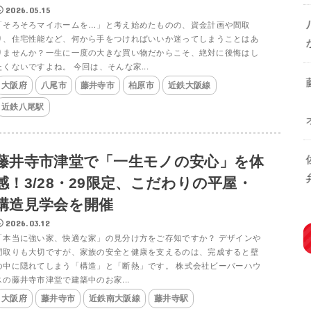
2026.05.15
「そろそろマイホームを…」と考え始めたものの、資金計画や間取
り、住宅性能など、何から手をつければいいか迷ってしまうことはあ
りませんか？一生に一度の大きな買い物だからこそ、絶対に後悔はし
たくないですよね。 今回は、そんな家...
大阪府
八尾市
藤井寺市
柏原市
近鉄大阪線
近鉄八尾駅
藤井寺市津堂で「一生モノの安心」を体
感！3/28・29限定、こだわりの平屋・
構造見学会を開催
2026.03.12
「本当に強い家、快適な家」の見分け方をご存知ですか？ デザインや
間取りも大切ですが、家族の安全と健康を支えるのは、完成すると壁
の中に隠れてしまう「構造」と「断熱」です。 株式会社ビーバーハウ
スの藤井寺市津堂で建築中のお家...
大阪府
藤井寺市
近鉄南大阪線
藤井寺駅