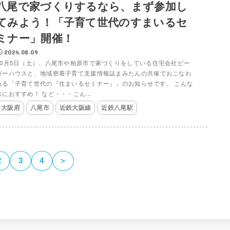
八尾で家づくりするなら、まず参加し
てみよう！「子育て世代のすまいるセ
ミナー」開催！
2024.08.09
10月5日（土）、八尾市や柏原市で家づくりをしている住宅会社ビー
バーハウスと、地域密着子育て支援情報誌まみたんの共催でおこなわ
れる「子育て世代の『住まいるセミナー』」のお知らせです。 こんな
方におすすめ！ など・・・こん...
大阪府
八尾市
近鉄大阪線
近鉄八尾駅
2
3
4
＞