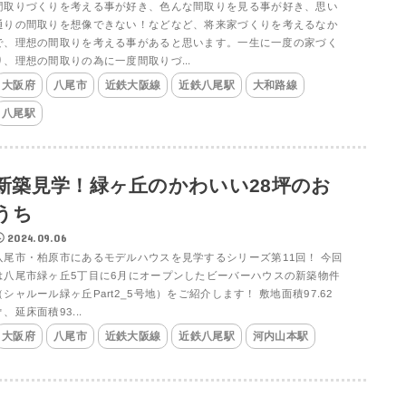
間取りづくりを考える事が好き、色んな間取りを見る事が好き、思い
通りの間取りを想像できない！などなど、将来家づくりを考えるなか
で、理想の間取りを考える事があると思います。一生に一度の家づく
り、理想の間取りの為に一度間取りづ...
大阪府
八尾市
近鉄大阪線
近鉄八尾駅
大和路線
八尾駅
新築見学！緑ヶ丘のかわいい28坪のお
うち
2024.09.06
八尾市・柏原市にあるモデルハウスを見学するシリーズ第11回！ 今回
は八尾市緑ヶ丘5丁目に6月にオープンしたビーバーハウスの新築物件
（シャルール緑ヶ丘Part2_5号地）をご紹介します！ 敷地面積97.62
㎡、延床面積93...
大阪府
八尾市
近鉄大阪線
近鉄八尾駅
河内山本駅