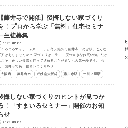
【藤井寺で開催】後悔しない家づくり
を！プロから学ぶ「無料」住宅セミナ
ー生徒募集
2026.02.03
「そろそろマイホームを……」と考え始めた藤井寺市の皆様、こんな
不安はありませんか？ 家づくりは一生に一度の大きなお買い物。だか
らこそ、正しい知識を持って進めることが成功への第一歩です。 地
元・藤井寺で長年住まいづくりをサ...
大阪府
藤井寺市
近鉄南大阪線
藤井寺駅
土師ノ里駅
後悔しない家づくりのヒントが見つか
る！「すまいるセミナー」開催のお知
らせ
2025.09.03