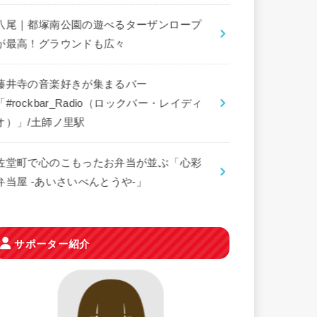
八尾｜都塚南公園の遊べるターザンロープ
が最高！グラウンドも広々
藤井寺の音楽好きが集まるバー
「#rockbar_Radio（ロックバー・レイディ
オ）」/土師ノ里駅
佐堂町で心のこもったお弁当が並ぶ「心彩
弁当屋 -あいさいべんとうや-」
サポーター紹介