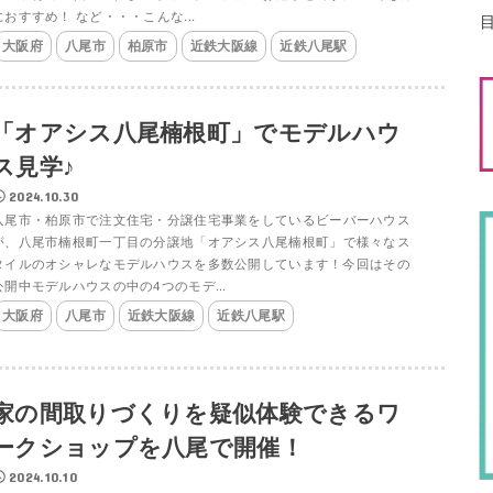
におすすめ！ など・・・こんな...
大阪府
八尾市
柏原市
近鉄大阪線
近鉄八尾駅
「オアシス八尾楠根町」でモデルハウ
ス見学♪
2024.10.30
八尾市・柏原市で注文住宅・分譲住宅事業をしているビーバーハウス
が、八尾市楠根町一丁目の分譲地「オアシス八尾楠根町」で様々なス
タイルのオシャレなモデルハウスを多数公開しています！今回はその
公開中モデルハウスの中の4つのモデ...
大阪府
八尾市
近鉄大阪線
近鉄八尾駅
家の間取りづくりを疑似体験できるワ
ークショップを八尾で開催！
2024.10.10