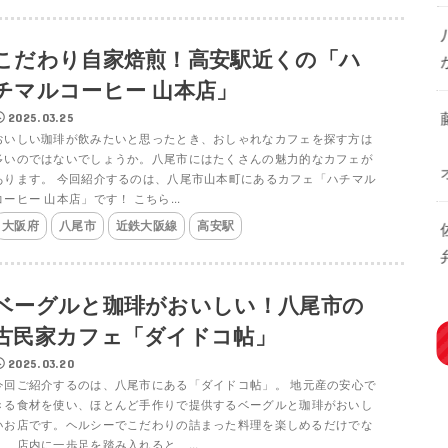
こだわり自家焙煎！高安駅近くの「ハ
チマルコーヒー 山本店」
2025.03.25
おいしい珈琲が飲みたいと思ったとき、おしゃれなカフェを探す方は
多いのではないでしょうか。八尾市にはたくさんの魅力的なカフェが
あります。 今回紹介するのは、八尾市山本町にあるカフェ「ハチマル
コーヒー 山本店」です！ こちら...
大阪府
八尾市
近鉄大阪線
高安駅
ベーグルと珈琲がおいしい！八尾市の
古民家カフェ「ダイドコ帖」
2025.03.20
今回ご紹介するのは、八尾市にある「ダイドコ帖」。 地元産の安心で
きる食材を使い、ほとんど手作りで提供するベーグルと珈琲がおいし
いお店です。ヘルシーでこだわりの詰まった料理を楽しめるだけでな
く、店内に一歩足を踏み入れると、...