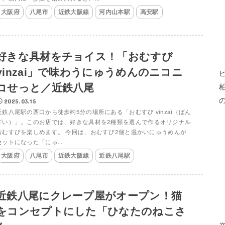
大阪府
八尾市
近鉄大阪線
河内山本駅
高安駅
好きな具材をチョイス！「おむすび
vinzai」で味わうにゅうめんのニコニ
コせっと／近鉄八尾
2025.03.15
近鉄八尾駅の西口から徒歩約5分の場所にある「おむすび vinzai（ばん
ざい）」。このお店では、好きな具材を2種類を選んで作るオリジナル
おむすびを楽しめます。 今回は、おむすび2個と温かいにゅうめんが
セットになった「にゅ...
大阪府
八尾市
近鉄大阪線
近鉄八尾駅
近鉄八尾にクレープ屋がオープン！猫
をコンセプトにした「ひなたのねこさ