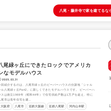
八尾・藤井寺で家を建てるな
八尾緑ヶ丘にできたロックでアメリカ
ンなモデルハウス
2025.03.31
今回紹介するのは、八尾市緑ヶ丘のビーバーハウスの分譲地「シャル
ール八尾緑ヶ丘Part2」に新しくできたモデルハウスです。 ビーバーハ
ウスは創立1969年（昭和44年）で住宅供給戸数は1万戸を超え、特に
八尾市は長年住宅を建...
大阪府
八尾市
近鉄大阪線
近鉄八尾駅
河内山本駅