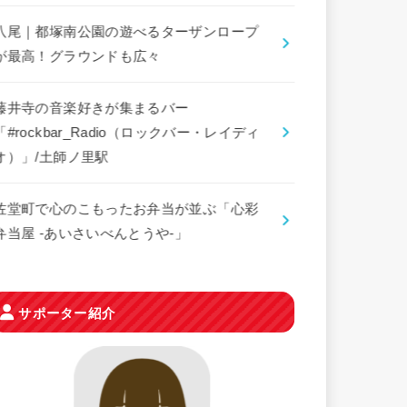
八尾｜都塚南公園の遊べるターザンロープ
が最高！グラウンドも広々
藤井寺の音楽好きが集まるバー
「#rockbar_Radio（ロックバー・レイディ
オ）」/土師ノ里駅
佐堂町で心のこもったお弁当が並ぶ「心彩
弁当屋 -あいさいべんとうや-」
サポーター紹介