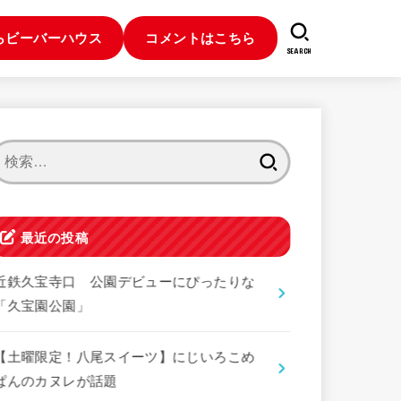
らビーバーハウス
コメントはこちら
SEARCH
検
索:
最近の投稿
近鉄久宝寺口 公園デビューにぴったりな
「久宝園公園」
【土曜限定！八尾スイーツ】にじいろこめ
ぱんのカヌレが話題