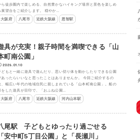
から徒歩圏内で楽しめる、自然豊かなハイキング場所と景色を楽しめ
る展望台をご紹介します。 穏やか...
大阪府
八尾市
近鉄大阪線
恩智駅
遊具が充実！親子時間を満喫できる「山
本町南公園」
2026.01.10
子どもと一緒に遊具で遊んだり、思い切り体を動かしたりできる公園
があったらいいなと思ったことはありませんか。 今回ご紹介するの
は、幅広い年代の地域住民に親しまれている「山本町南公園」。船の
形をした遊具が目印で、「おふね公園...
大阪府
八尾市
近鉄大阪線
河内山本駅
八尾駅 子どもとゆったり過ごせる
「安中町5丁目公園」と「長瀬川」