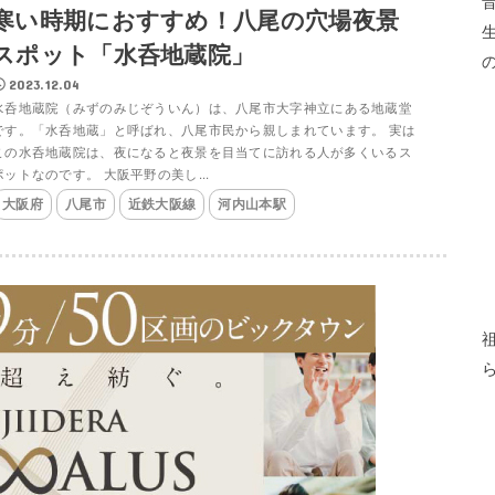
寒い時期におすすめ！八尾の穴場夜景
スポット「水呑地蔵院」
2023.12.04
水呑地蔵院（みずのみじぞういん）は、八尾市大字神立にある地蔵堂
です。「水呑地蔵」と呼ばれ、八尾市民から親しまれています。 実は
この水呑地蔵院は、夜になると夜景を目当てに訪れる人が多くいるス
ポットなのです。 大阪平野の美し...
大阪府
八尾市
近鉄大阪線
河内山本駅