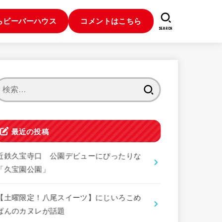
らビーバーハウス
コメントはこちら
SEARCH
検
索:
最近の投稿
近鉄久宝寺口 公園デビューにぴったりな
「久宝園公園」
【土曜限定！八尾スイーツ】にじいろこめ
ぱんのカヌレが話題