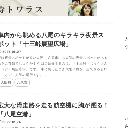
車内から眺める八尾のキラキラ夜景ス
ポット「十三峠展望広場」
2023.06.27
実は夜景スポットが多い大阪。 八尾市にも人気の夜景スポットがある
のをご存知でしょうか？ 今回ご紹介するのは、「十三峠（じゅうさん
とうげ）展望広場」です。 車に乗ったまま大阪平野を一望できるとい
うことで、人気の場所です。 ...
大阪府
八尾市
広大な滑走路を走る航空機に胸が躍る！
「八尾空港」
2022.01.26
あまりにも澄んだ冬空だったため「今日は日頃のリフレッシュを兼ね