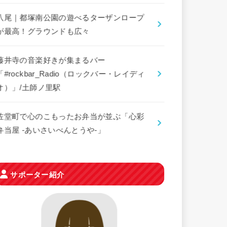
八尾｜都塚南公園の遊べるターザンロープ
が最高！グラウンドも広々
藤井寺の音楽好きが集まるバー
「#rockbar_Radio（ロックバー・レイディ
オ）」/土師ノ里駅
佐堂町で心のこもったお弁当が並ぶ「心彩
弁当屋 -あいさいべんとうや-」
サポーター紹介