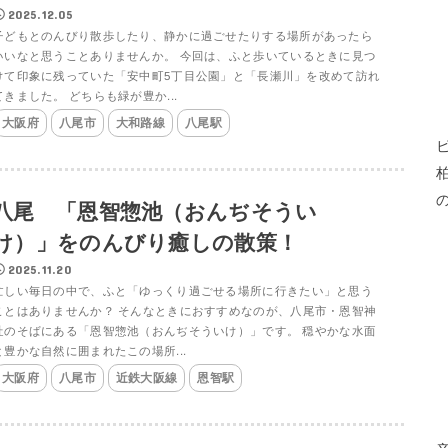
2025.12.05
子どもとのんびり散歩したり、静かに過ごせたりする場所があったら
いいなと思うことありませんか。 今回は、ふと歩いているときに見つ
けて印象に残っていた「安中町5丁目公園」と「長瀬川」を改めて訪れ
てきました。 どちらも緑が豊か...
大阪府
八尾市
大和路線
八尾駅
八尾 「恩智惣池（おんぢそうい
け）」をのんびり癒しの散策！
2025.11.20
忙しい毎日の中で、ふと「ゆっくり過ごせる場所に行きたい」と思う
ことはありませんか？ そんなときにおすすめなのが、八尾市・恩智神
社のそばにある「恩智惣池（おんぢそういけ）」です。 穏やかな水面
と豊かな自然に囲まれたこの場所...
大阪府
八尾市
近鉄大阪線
恩智駅