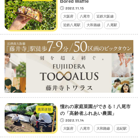
Bored Waffle
2022.11.15
大阪府
八尾市
近鉄大阪線
近鉄八尾駅
大和路線
八尾駅
憧れの家庭菜園ができる！八尾市
農業体験
の「高齢者ふれあい農園」
2022.11.14
大阪府
八尾市
大和路線
志紀駅