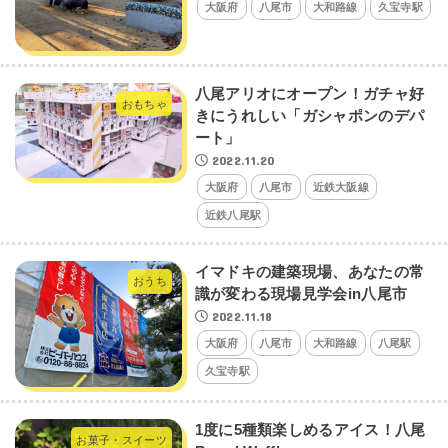
大阪府
八尾市
大和路線
久宝寺駅
八尾アリオにオープン！ガチャ好
おもちゃ
きにうれしい「ガシャポンのデパ
ート」
2022.11.20
大阪府
八尾市
近鉄大阪線
近鉄八尾駅
イマドキの建築現場、あなたの常
おうち
識が変わる現場見学会in八尾市
2022.11.18
大阪府
八尾市
大和路線
八尾駅
久宝寺駅
1度に5種類楽しめるアイス！八尾
お菓子・スイーツ