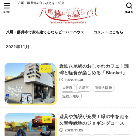
八尾、藤井寺の住みよさをご紹介
MENU
SEARCH
八尾・藤井寺で家を建てるならビーバーハウス
コメントはこちら
2022年11月
近鉄八尾駅のおしゃれカフェ！珈
カフェ
琲と軽食が楽しめる「Blanket」
2022.11.30
大阪府
八尾市
近鉄大阪線
近鉄八尾駅
遊具や施設が充実！緑の中を走る
公園
久宝寺緑地のジョギングコース
2022.11.25