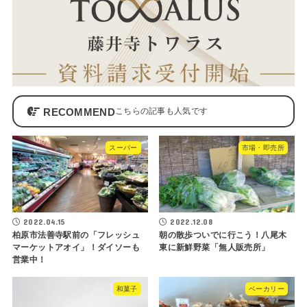
RECOMMEND
スーパー
市場・即売所
2022.04.15
2022.12.08
柏原市法善寺駅前の「フレッシュ
朝の散歩ついでに行こう！八尾木
マーケットアオイ」！ダイソーも
東に新鮮野菜「無人販売所」
営業中！
和菓子
ベーカリー