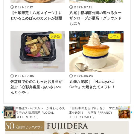
2026.07.21
2026.07.15
【土曜限定！八尾スイーツ】に
八尾｜都塚南公園の遊べるター
じいろこめぱんのカヌレが話題
ザンロープが最高！グラウンド
も広々
お弁当
カフェ
2026.07.05
2026.06.26
佐堂町で心のこもったお弁当が
近鉄八尾駅｜「Hanayaka
並ぶ「心彩弁当屋 -あいさいべ
Cafe」の焼きたてスフレ！
んとうや-」
本格派スパイスカレーが味わえる久
「自転車のある日常」をテーマに倉
宝寺の人気居酒屋「LOCAL
庫を改装！ 八尾市「FRANCY
DELI STORE」
JEFFERS CAFE」