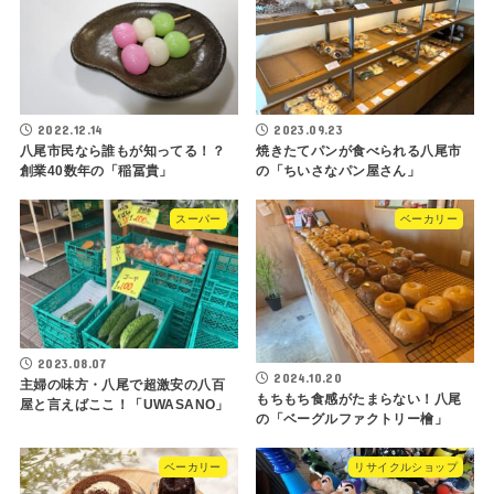
2022.12.14
2023.09.23
八尾市民なら誰もが知ってる！？
焼きたてパンが食べられる八尾市
創業40数年の「稲冨貴」
の「ちいさなパン屋さん」
スーパー
ベーカリー
2023.08.07
2024.10.20
主婦の味方・八尾で超激安の八百
もちもち食感がたまらない！八尾
屋と言えばここ！「UWASANO」
の「ベーグルファクトリー檜」
ベーカリー
リサイクルショップ