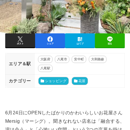
ポスト
シェア
はてブ
送る
大阪府
八尾市
安中町
大和路線
エリア＆駅
八尾駅
カテゴリー
ショッピング
花屋
6月24日にOPENしたばかりのかわいらしいお花屋さん
Mersig（マーシグ）。聞きなれない店名は「融合する、
溶け合う」と「心地いい空間」という2つの言葉を掛け