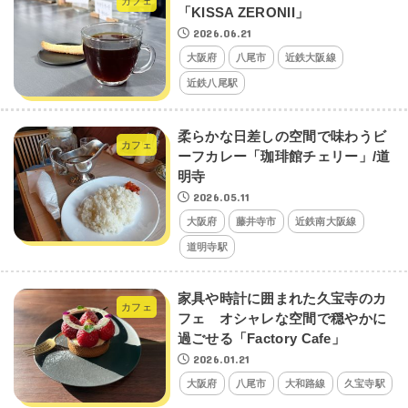
カフェ
「KISSA ZERONII」
2026.06.21
大阪府
八尾市
近鉄大阪線
近鉄八尾駅
柔らかな日差しの空間で味わうビ
カフェ
ーフカレー「珈琲館チェリー」/道
明寺
2026.05.11
大阪府
藤井寺市
近鉄南大阪線
道明寺駅
家具や時計に囲まれた久宝寺のカ
カフェ
フェ オシャレな空間で穏やかに
過ごせる「Factory Cafe」
2026.01.21
大阪府
八尾市
大和路線
久宝寺駅