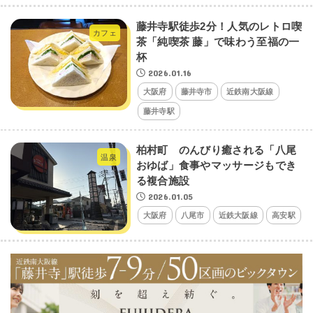
藤井寺駅徒歩2分！人気のレトロ喫
カフェ
茶「純喫茶 藤」で味わう至福の一
杯
2026.01.16
大阪府
藤井寺市
近鉄南大阪線
藤井寺駅
柏村町 のんびり癒される「八尾
温泉
おゆば」食事やマッサージもでき
る複合施設
2026.01.05
大阪府
八尾市
近鉄大阪線
高安駅