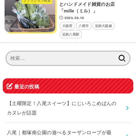
ファッション雑貨
とハンドメイド雑貨のお店
「mille（ミル）」
2026.06.10
大阪府
八尾市
近鉄大阪線
近鉄八尾駅
検
索:
最近の投稿
【土曜限定！八尾スイーツ】にじいろこめぱんの
カヌレが話題
八尾｜都塚南公園の遊べるターザンロープが最