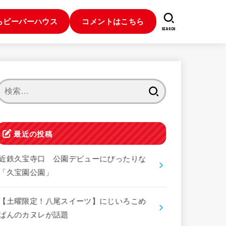
らビーバーハウス
コメントはこちら
SEARCH
検
索:
最近の投稿
近鉄久宝寺口 公園デビューにぴったりな
「久宝園公園」
【土曜限定！八尾スイーツ】にじいろこめ
ぱんのカヌレが話題