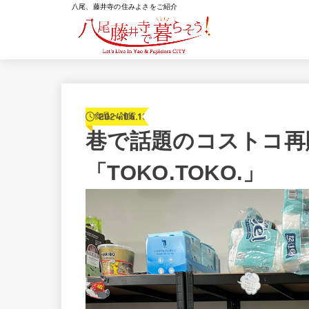
八尾、藤井寺の住みよさをご紹介
2024.06.10
食品・雑貨
巷で話題のコストコ再
「TOKO.TOKO.」