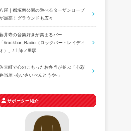
八尾｜都塚南公園の遊べるターザンロープ
が最高！グラウンドも広々
藤井寺の音楽好きが集まるバー
「#rockbar_Radio（ロックバー・レイディ
オ）」/土師ノ里駅
佐堂町で心のこもったお弁当が並ぶ「心彩
弁当屋 -あいさいべんとうや-」
サポーター紹介