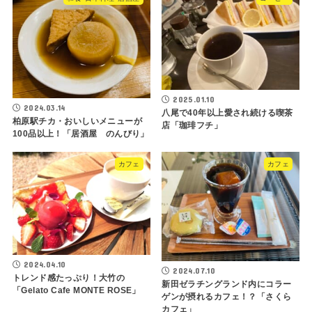
2025.01.10
2024.03.14
八尾で40年以上愛され続ける喫茶
柏原駅チカ・おいしいメニューが
店「珈琲フチ」
100品以上！「居酒屋 のんびり」
カフェ
カフェ
2024.04.10
2024.07.10
トレンド感たっぷり！大竹の
新田ゼラチングランド内にコラー
「Gelato Cafe MONTE ROSE」
ゲンが摂れるカフェ！？「さくら
カフェ」