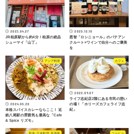
2023.04.27
2025.12.10
JR柏原駅から約4分！柏原の絶品
恩智「ロシニョール」のパテアン
シューマイ「山丁」
クルート×ワインで自分へのご褒美
を
アジア料理
カフェ
2022.09.07
ライフ志紀店2階にある市民の憩い
2024.05.20
の場！「ホリーズカフェライフ志
紀」
本格スパイスカレーならここ！ 近
鉄八尾駅の雰囲気も最高な「Cafe
& Spice リズモ」
和食･日本料理･居酒屋
コーヒー