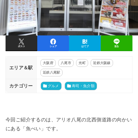
ポスト
シェア
はてブ
送る
大阪府
八尾市
光町
近鉄大阪線
エリア＆駅
近鉄八尾駅
カテゴリー
グルメ
寿司・魚介類
今回ご紹介するのは、アリオ八尾の北西側道路の向かい
にある「魚べい」です。