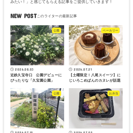
みたい！」と感じてもらえる記事をご提供していきます！
NEW POST
公園
ベーカリー
2026.08.03
2026.07.21
近鉄久宝寺口 公園デビューに
【土曜限定！八尾スイーツ】に
ぴったりな「久宝園公園」
じいろこめぱんのカヌレが話題
公園
お弁当
2026.07.15
2026.07.05