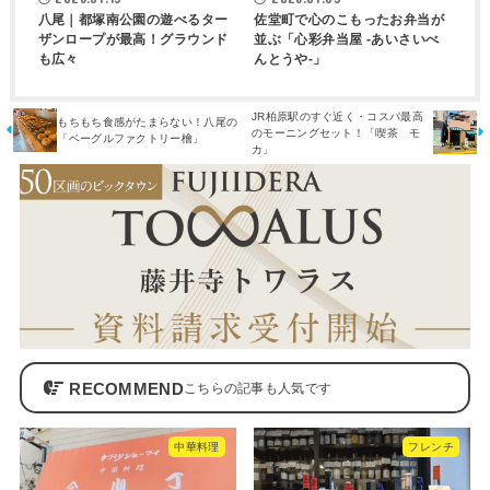
八尾｜都塚南公園の遊べるター
佐堂町で心のこもったお弁当が
ザンロープが最高！グラウンド
並ぶ「心彩弁当屋 -あいさいべ
も広々
んとうや-」
JR柏原駅のすぐ近く・コスパ最高
もちもち食感がたまらない！八尾の
のモーニングセット！「喫茶 モ
「ベーグルファクトリー檜」
カ」
RECOMMEND
中華料理
フレンチ