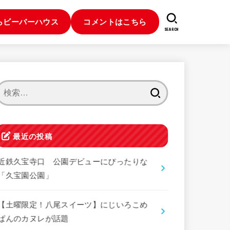
らビーバーハウス
コメントはこちら
SEARCH
検
索:
最近の投稿
近鉄久宝寺口 公園デビューにぴったりな
「久宝園公園」
【土曜限定！八尾スイーツ】にじいろこめ
ぱんのカヌレが話題