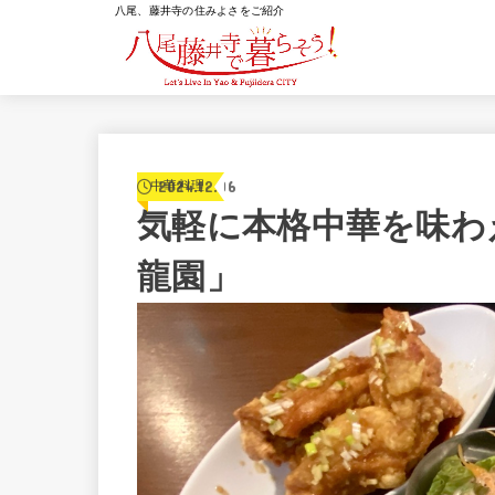
八尾、藤井寺の住みよさをご紹介
2024.12.06
中華料理
気軽に本格中華を味わ
龍園」