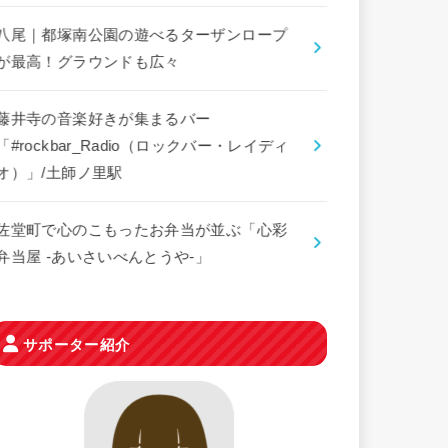
八尾｜都塚南公園の遊べるターザンロープ
が最高！グラウンドも広々
藤井寺の音楽好きが集まるバー
「#rockbar_Radio（ロックバー・レイディ
オ）」/土師ノ里駅
佐堂町で心のこもったお弁当が並ぶ「心彩
弁当屋 -あいさいべんとうや-」
サポーター紹介