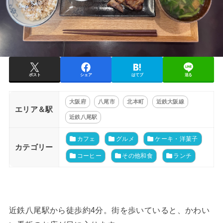
ポスト
シェア
はてブ
送る
大阪府
八尾市
北本町
近鉄大阪線
エリア＆駅
近鉄八尾駅
カフェ
グルメ
ケーキ・洋菓子
カテゴリー
コーヒー
その他和食
ランチ
近鉄八尾駅から徒歩約4分。街を歩いていると、かわい