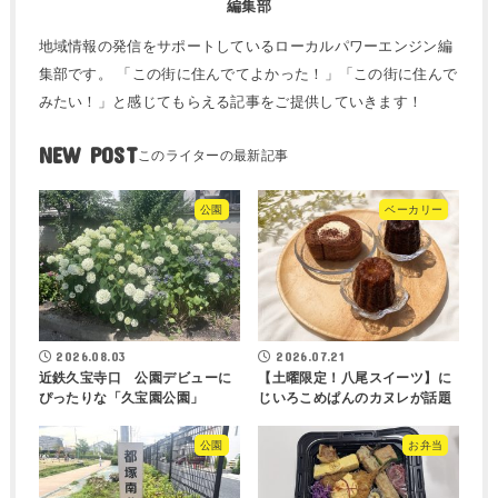
編集部
地域情報の発信をサポートしているローカルパワーエンジン編
集部です。 「この街に住んでてよかった！」「この街に住んで
みたい！」と感じてもらえる記事をご提供していきます！
NEW POST
公園
ベーカリー
2026.08.03
2026.07.21
近鉄久宝寺口 公園デビューに
【土曜限定！八尾スイーツ】に
ぴったりな「久宝園公園」
じいろこめぱんのカヌレが話題
公園
お弁当