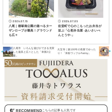
2026.07.15
2026.07.05
八尾｜都塚南公園の遊べるター
佐堂町で心のこもったお弁当が
ザンロープが最高！グラウンド
並ぶ「心彩弁当屋 -あいさいべ
も広々
んとうや-」
八尾市 いろんな遊びができる充実
久宝寺｜築100年の長屋でゆった
した遊具と広々とした「幸第2公
り！「米粉ワッフルFabby」
園」
RECOMMEND