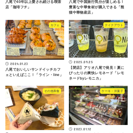
八尾で40年以上愛され続ける喫茶
八尾で中国旅行気分が楽しめる！
店「珈琲フチ」
豊富な中華食材が購入できる「熊
猫中華物産店」
カフェ
テイクアウト
2025.09.25
2024.01.23
【閉店】アリオ八尾で発見！夏に
八尾でおいしいサンドイッチカフ
ぴったりの爽快レモネード「レモ
ェといえばここ！「ライン・line」
ネードbyレモニカ」
その他和食
ケーキ・洋菓子
2023.01.12