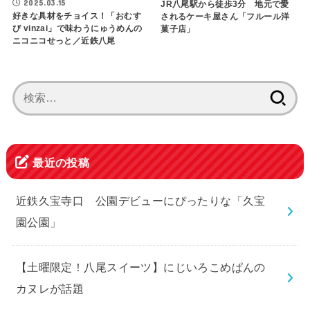
2025.03.15
JR八尾駅から徒歩3分 地元で愛
好きな具材をチョイス！「おむす
されるケーキ屋さん「フルール洋
び vinzai」で味わうにゅうめんの
菓子店」
ニコニコせっと／近鉄八尾
検
索:
最近の投稿
近鉄久宝寺口 公園デビューにぴったりな「久宝
園公園」
【土曜限定！八尾スイーツ】にじいろこめぱんの
カヌレが話題