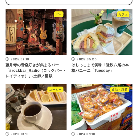
バー
カフェ
2026.07.10
2025.05.25
藤井寺の音楽好きが集まるバー
はしっこまで美味！近鉄八尾の本
「#rockbar_Radio（ロックバー・
格パニーニ「Tuesday」
レイディオ）」/土師ノ里駅
コーヒー
食品・雑貨
2025.01.10
2024.09.10