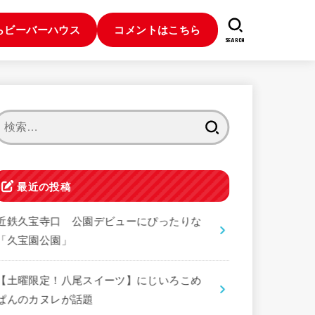
らビーバーハウス
コメントはこちら
SEARCH
検
索:
最近の投稿
近鉄久宝寺口 公園デビューにぴったりな
「久宝園公園」
【土曜限定！八尾スイーツ】にじいろこめ
ぱんのカヌレが話題