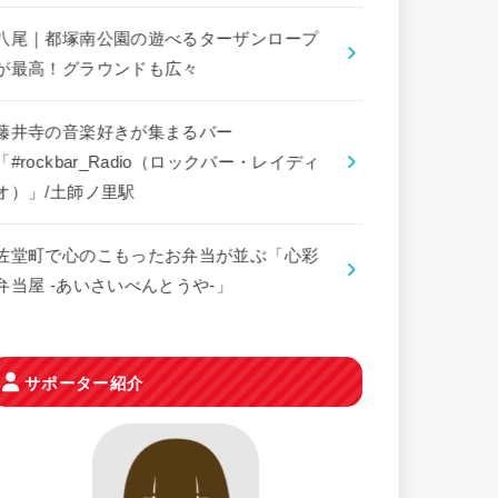
八尾｜都塚南公園の遊べるターザンロープ
が最高！グラウンドも広々
藤井寺の音楽好きが集まるバー
「#rockbar_Radio（ロックバー・レイディ
オ）」/土師ノ里駅
佐堂町で心のこもったお弁当が並ぶ「心彩
弁当屋 -あいさいべんとうや-」
サポーター紹介