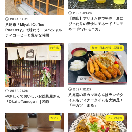
2025.09.25
【閉店】アリオ八尾で発見！夏に
2023.07.31
ぴったりの爽快レモネード「レモ
八尾市「Miyabi Coffee
ネードbyレモニカ」
Roastery」で味わう、スペシャル
ティコーヒーと豊かな時間
お弁当
和食･日本料理･居酒屋
2024.12.23
2024.01.26
八尾南の串カツ屋さんはランチタ
やさしくておいしいお総菜屋さん
イムもディナータイムも大満足！
「OkatteTumugu」｜柏原
「串カツ まる」
カフェ
アジア料理