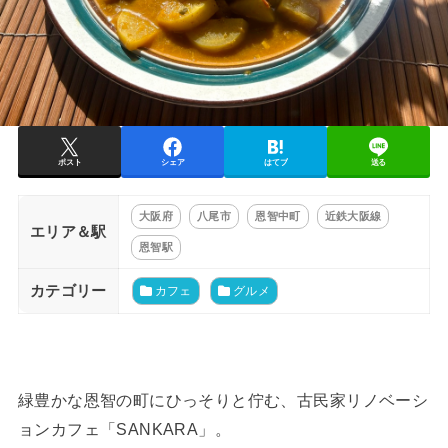
ポスト
シェア
はてブ
送る
大阪府
八尾市
恩智中町
近鉄大阪線
エリア＆駅
恩智駅
カテゴリー
カフェ
グルメ
緑豊かな恩智の町にひっそりと佇む、古民家リノベーシ
ョンカフェ「SANKARA」。