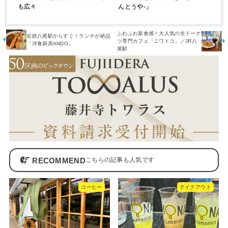
も広々
んとうや-」
ふわふわ新食感！大人気の生ドーナ
近鉄八尾駅からすぐ！ランチが絶品
ツ専門カフェ「ニワトコ」／JR八
「洋食厨房ANDO」
尾駅
RECOMMEND
コーヒー
テイクアウト