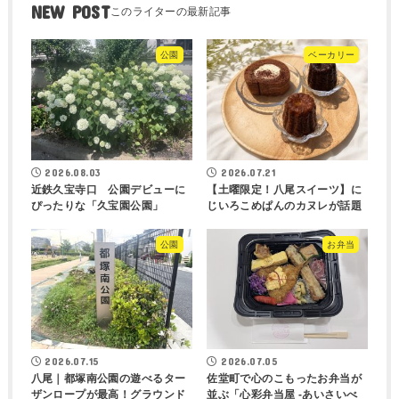
NEW POST
公園
ベーカリー
2026.08.03
2026.07.21
近鉄久宝寺口 公園デビューに
【土曜限定！八尾スイーツ】に
ぴったりな「久宝園公園」
じいろこめぱんのカヌレが話題
公園
お弁当
2026.07.15
2026.07.05
八尾｜都塚南公園の遊べるター
佐堂町で心のこもったお弁当が
ザンロープが最高！グラウンド
並ぶ「心彩弁当屋 -あいさいべ