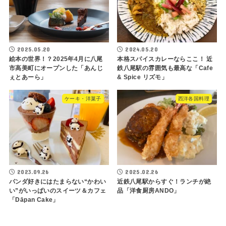
2025.05.20
2024.05.20
絵本の世界！？2025年4月に八尾
本格スパイスカレーならここ！ 近
市高美町にオープンした「あんじ
鉄八尾駅の雰囲気も最高な「Cafe
ぇとあーら」
& Spice リズモ」
ケーキ・洋菓子
西洋各国料理
2023.09.26
2025.02.26
パンダ好きにはたまらない“かわい
近鉄八尾駅からすぐ！ランチが絶
い”がいっぱいのスイーツ＆カフェ
品「洋食厨房ANDO」
「Dāpan Cake」