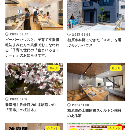
2025.02.03
2023.06.08
ビーバーハウスと、子育て支援情
柏原市本郷にできた「スキ」を選
報誌まみたんの共催でおこなわれ
ぶモデルハウス
る「子育て世代の『住まいるセミ
ナー』」のお知らせです。
お花見
おうち
2022.04.12
春満開！近鉄河内山本駅沿いの
2023.11.08
「玉串川の桜並木」
柏原市の土間吹抜スケルトン階段
のある家
イベント
イベント