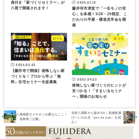
2026.03.12
典付き「家づくりセミナー」が
八尾で開催されます！
藤井寺市津堂で「一生モノの安
心」を体感！3/28・29限定、こ
だわりの平屋・構造見学会を開
催
おうち
おうち
2026.02.03
【藤井寺で開催】後悔しない家
づくりを！プロから学ぶ「無
2025.09.03
料」住宅セミナー生徒募集
後悔しない家づくりのヒントが
見つかる！「すまいるセミナ
ー」開催のお知らせ
近鉄八尾駅から徒歩3分！新感覚揚
八尾南部のイチオシ公園ならここ！
げパンのお店「peu de pan」を紹
「若林第二公園」
介！