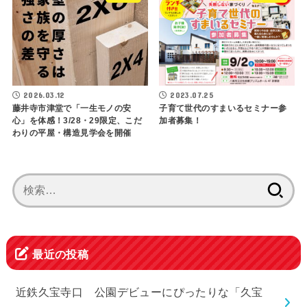
2026.03.12
2023.07.25
藤井寺市津堂で「一生モノの安
子育て世代のすまいるセミナー参
心」を体感！3/28・29限定、こだ
加者募集！
わりの平屋・構造見学会を開催
検
索:
最近の投稿
近鉄久宝寺口 公園デビューにぴったりな「久宝