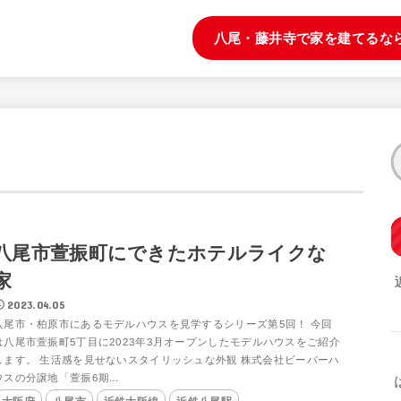
八尾・藤井寺で家を建てるな
八尾市萱振町にできたホテルライクな
家
2023.04.05
八尾市・柏原市にあるモデルハウスを見学するシリーズ第5回！ 今回
は八尾市萱振町5丁目に2023年3月オープンしたモデルハウスをご紹介
します。 生活感を見せないスタイリッシュな外観 株式会社ビーバーハ
ウスの分譲地「萱振6期...