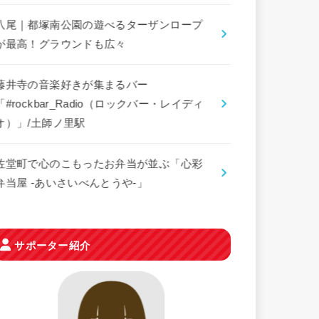
八尾｜都塚南公園の遊べるターザンロープ
が最高！グラウンドも広々
藤井寺の音楽好きが集まるバー
「#rockbar_Radio（ロックバー・レイディ
オ）」/土師ノ里駅
佐堂町で心のこもったお弁当が並ぶ「心彩
弁当屋 -あいさいべんとうや-」
サポーター紹介