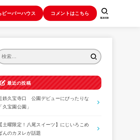
らビーバーハウス
コメントはこちら
SEARCH
検
索:
最近の投稿
近鉄久宝寺口 公園デビューにぴったりな
「久宝園公園」
【土曜限定！八尾スイーツ】にじいろこめ
ぱんのカヌレが話題