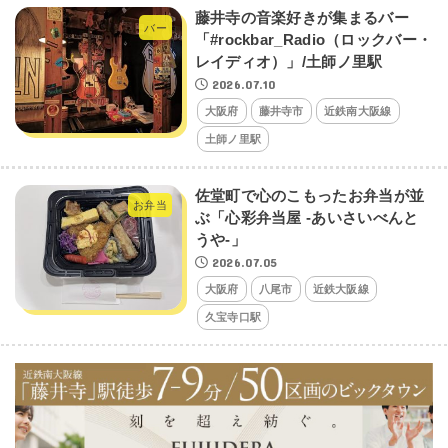
藤井寺の音楽好きが集まるバー
バー
「#rockbar_Radio（ロックバー・
レイディオ）」/土師ノ里駅
2026.07.10
大阪府
藤井寺市
近鉄南大阪線
土師ノ里駅
佐堂町で心のこもったお弁当が並
お弁当
ぶ「心彩弁当屋 -あいさいべんと
うや-」
2026.07.05
大阪府
八尾市
近鉄大阪線
久宝寺口駅