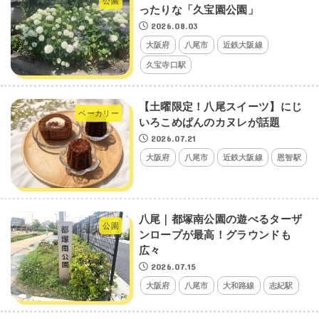
公園
ったりな「久宝園公園」
2026.08.03
大阪府
八尾市
近鉄大阪線
久宝寺口駅
【土曜限定！八尾スイーツ】にじ
ベーカリー
いろこめぱんのカヌレが話題
2026.07.21
大阪府
八尾市
近鉄大阪線
恩智駅
八尾｜都塚南公園の遊べるターザ
公園
ンロープが最高！グラウンドも
広々
2026.07.15
大阪府
八尾市
大和路線
志紀駅