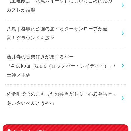
【土曜限定！八尾スイーツ】にじいろこめぱんの
カヌレが話題
八尾｜都塚南公園の遊べるターザンロープが最
高！グラウンドも広々
藤井寺の音楽好きが集まるバー
「#rockbar_Radio（ロックバー・レイディオ）」/
土師ノ里駅
佐堂町で心のこもったお弁当が並ぶ「心彩弁当屋 -
あいさいべんとうや-」