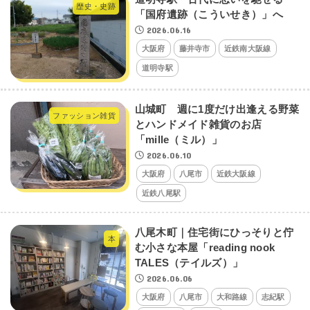
歴史・史跡
「国府遺跡（こういせき）」へ
2026.06.16
大阪府
藤井寺市
近鉄南大阪線
道明寺駅
山城町 週に1度だけ出逢える野菜
ファッション雑貨
とハンドメイド雑貨のお店
「mille（ミル）」
2026.06.10
大阪府
八尾市
近鉄大阪線
近鉄八尾駅
八尾木町｜住宅街にひっそりと佇
本
む小さな本屋「reading nook
TALES（テイルズ）」
2026.06.06
大阪府
八尾市
大和路線
志紀駅