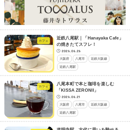
近鉄八尾駅｜「Hanayaka Cafe」
カフェ
の焼きたてスフレ！
2026.06.26
大阪府
八尾市
近鉄大阪線
近鉄八尾駅
八尾本町で本と珈琲を楽しむ
カフェ
「KISSA ZERONII」
2026.06.21
大阪府
八尾市
近鉄大阪線
近鉄八尾駅
道明寺駅 古代に思いを馳せる