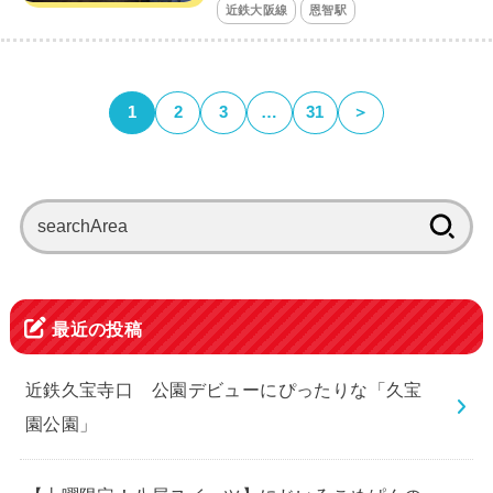
近鉄大阪線
恩智駅
1
2
3
…
31
＞
検
索:
最近の投稿
近鉄久宝寺口 公園デビューにぴったりな「久宝
園公園」